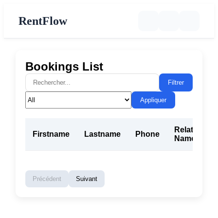
RentFlow
Bookings List
Filtrer
Appliquer
Related
Firstname
Lastname
Phone
Name
Précédent
Suivant