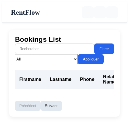
RentFlow
Bookings List
Filtrer
Appliquer
Related
Firstname
Lastname
Phone
Name
Précédent
Suivant